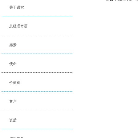
关于谱实
总经理寄语
愿景
使命
价值观
客户
资质