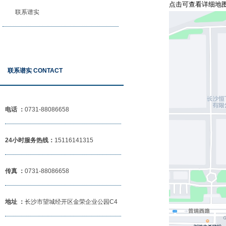
点击可查看详细地
联系谱实
联系谱实 CONTACT
电话 ：
0731-88086658
24小时服务热线：
15116141315
传真 ：
0731-88086658
地址 ：
长沙市望城经开区金荣企业公园C4