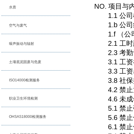
NO. 项目与
水质
1.1 公司
1.b 公司
空气与废气
1.f （公
2.1 工时
噪声振动与辐射
2.3 考勤
3.1 工
土壤底泥固废与危废
3.3 工资
3.8 社保
ISO14000检测服务
4.2 禁止
4.6 未成
职业卫生环境检测
5.1 禁
5.6 禁
OHSAS18000检测服务
6.1 禁